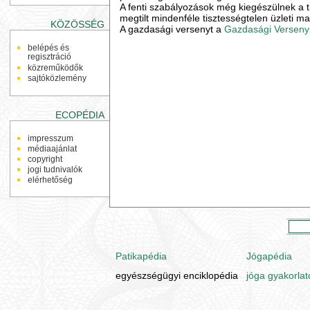
A fenti szabályozások még kiegészülnek a t
megtilt mindenféle tisztességtelen üzleti ma
KÖZÖSSÉG
A gazdasági versenyt a
Gazdasági Versenyh
belépés és
regisztráció
közreműködők
sajtóközlemény
ECOPÉDIA
impresszum
médiaajánlat
copyright
jogi tudnivalók
elérhetőség
Patikapédia
Jógapédia
egyészségügyi enciklopédia
jóga gyakorlat