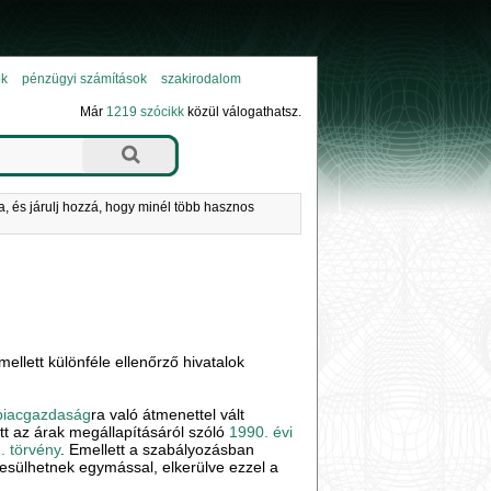
ok
pénzügyi számítások
szakirodalom
Már
1219 szócikk
közül válogathatsz.
a, és járulj hozzá, hogy minél több hasznos
ellett különféle ellenőrző hivatalok
piacgazdaság
ra való átmenettel vált
t az árak megállapításáról szóló
1990. évi
I. törvény
. Emellett a szabályozásban
esülhetnek egymással, elkerülve ezzel a