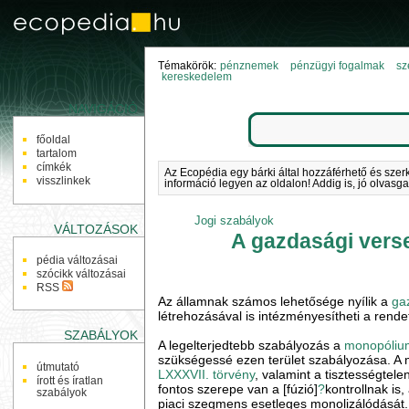
Témakörök:
pénznemek
pénzügyi fogalmak
sz
kereskedelem
NAVIGÁCIÓ
főoldal
tartalom
címkék
Az Ecopédia egy bárki által hozzáférhető és szer
visszlinkek
információ legyen az oldalon! Addig is, jó olvasga
Jogi szabályok
VÁLTOZÁSOK
A gazdasági verse
pédia változásai
szócikk változásai
RSS
Az államnak számos lehetősége nyílik a
ga
létrehozásával is intézményesítheti a rendet
SZABÁLYOK
A legelterjedtebb szabályozás a
monopóliu
szükségessé ezen terület szabályozása. A 
útmutató
LXXXVII. törvény
, valamint a tisztességtel
írott és íratlan
fontos szerepe van a [fúzió]
?
kontrollnak i
szabályok
piaci szegmens esetleges monolizálódását.