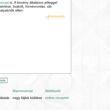
énnyel
is. A törvény általános jelleggel
értése, bojkott, hírnévrontás, stb.
álysértők ellen.
szerkesztés
Mammutmail
Webfazék
udástár
nagy fájlok küldése
online receptek