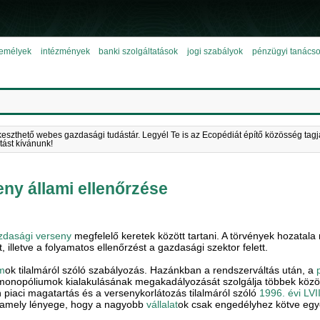
emélyek
intézmények
banki szolgáltatások
jogi szabályok
pénzügyi tanács
keszthető webes gazdasági tudástár. Legyél Te is az Ecopédiát építő közösség tagj
tást kívánunk!
ny állami ellenőrzése
zdasági verseny
megfelelő keretek között tartani. A törvények hozatala m
, illetve a folyamatos ellenőrzést a gazdasági szektor felett.
m
ok tilalmáról szóló szabályozás. Hazánkban a rendszerváltás után, a
monopóliumok kialakulásának megakadályozását szolgálja többek közöt
en piaci magatartás és a versenykorlátozás tilalmáról szóló
1996. évi LVI
s, amely lényege, hogy a nagyobb
vállalat
ok csak engedélyhez kötve egy