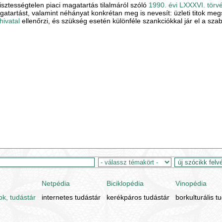
isztességtelen piaci magatartás tilalmáról szóló
1990. évi LXXXVI. törv
gatartást, valamint néhányat konkrétan meg is nevesít: üzleti titok megs
ivatal
ellenőrzi, és szükség esetén különféle szankciókkal jár el a szab
Netpédia
Biciklopédia
Vinopédia
ok, tudástár
internetes tudástár
kerékpáros tudástár
borkulturális t