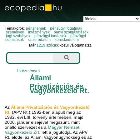
Témakörök:
pénznemek
pénzügyi fogalmak
személyek
intézmények
banki szolgáltatások
jogi szabályok
pénzügyi tanácsok
pénzügyi
számítások
szakirodalom
kereskedelem
Már
1219 szócikk
közül válogathatsz.
Intézmények
Állami
Privatizációs és
Vagyonkezelő Rt.
Az
Állami Privatizációs és Vagyonkezelő
Rt.
(ÁPV Rt.) 1992-ben alapult meg az
1992. évi LIII. törvény értelmében, majd
2008. január elsejével megszűnt, mint
önálló szervezet és a
Magyar Nemzeti
Vagyonkezelő Zrt.
lett a jogutódja. Az ÁPV
Rt. elődei az Állami Vagyonügynökség és az