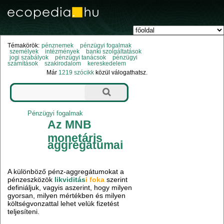
Témakörök:
pénznemek
pénzügyi fogalmak
személyek
intézmények
banki szolgáltatások
jogi szabályok
pénzügyi tanácsok
pénzügyi
számítások
szakirodalom
kereskedelem
Már
1219 szócikk
közül válogathatsz.
Pénzügyi fogalmak
Az MNB
monetáris
aggregátumai
A különböző pénz-aggregátumokat a
pénzeszközök
likviditás
i foka
szerint
definiáljuk, vagyis aszerint, hogy milyen
gyorsan, milyen mértékben és milyen
költségvonzattal lehet velük fizetést
teljesíteni.