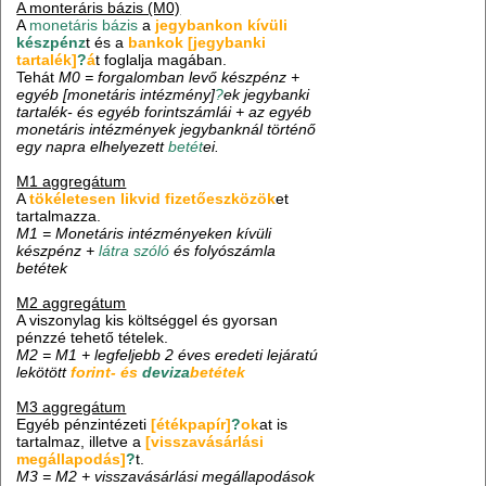
A monteráris bázis (M0)
A
monetáris bázis
a
jegybankon kívüli
készpénz
t és a
bankok [jegybanki
tartalék]
?
á
t foglalja magában.
Tehát
M0 = forgalomban levő készpénz +
egyéb [monetáris intézmény]
?
ek jegybanki
tartalék- és egyéb forintszámlái + az egyéb
monetáris intézmények jegybanknál történő
egy napra elhelyezett
betét
ei.
M1 aggregátum
A
tökéletesen likvid fizetőeszközök
et
tartalmazza.
M1 = Monetáris intézményeken kívüli
készpénz +
látra szóló
és folyószámla
betétek
M2 aggregátum
A viszonylag kis költséggel és gyorsan
pénzzé tehető tételek.
M2 = M1 + legfeljebb 2 éves eredeti lejáratú
lekötött
forint- és
deviza
betét
ek
M3 aggregátum
Egyéb pénzintézeti
[étékpapír]
?
ok
at is
tartalmaz, illetve a
[visszavásárlási
megállapodás]
?
t.
M3 = M2 + visszavásárlási megállapodások