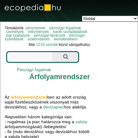
Témakörök:
pénznemek
pénzügyi fogalmak
személyek
intézmények
banki szolgáltatások
jogi szabályok
pénzügyi tanácsok
pénzügyi
számítások
szakirodalom
kereskedelem
Már
1219 szócikk
közül válogathatsz.
Pénzügyi fogalmak
Árfolyamrendszer
Az
árfolyamrendszer
ben
az adott ország
saját fizetőeszközének viszonyait más
devizákhoz, vagy a
devizapiac
hoz alakítja.
Alapvetően három kategóriája van:
- rugalmas (a piac határozza meg a
valuta
árfolyammozgását) /
lebegtetés
/
- fix (más devizához vagy devizákhoz kötött
a valuta helyzete)