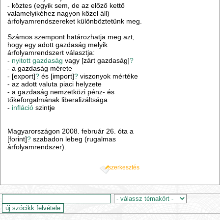
- köztes (egyik sem, de az előző kettő
valamelyikéhez nagyon közel áll)
árfolyamrendszereket különböztetünk meg.
Számos szempont határozhatja meg azt,
hogy egy adott gazdaság melyik
árfolyamrendszert választja:
-
nyitott gazdaság
vagy [zárt gazdaság]
?
- a gazdaság mérete
- [export]
?
és [import]
?
viszonyok mértéke
- az adott valuta piaci helyzete
- a gazdaság nemzetközi pénz- és
tőkeforgalmának liberalizáltsága
-
infláció
szintje
Magyarországon 2008. február 26. óta a
[forint]
?
szabadon lebeg (rugalmas
árfolyamrendszer).
szerkesztés