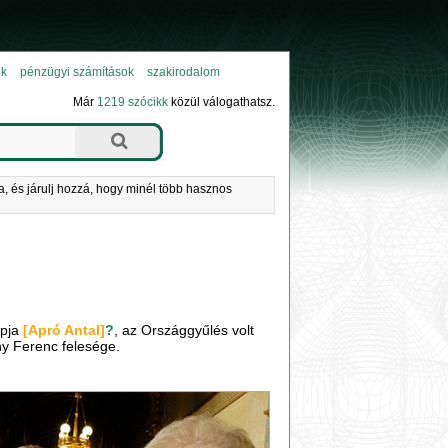
ok
pénzügyi számítások
szakirodalom
Már
1219 szócikk
közül válogathatsz.
a, és járulj hozzá, hogy minél több hasznos
apja
[Apró Antal]
?
, az Országgyűlés volt
ny Ferenc felesége.