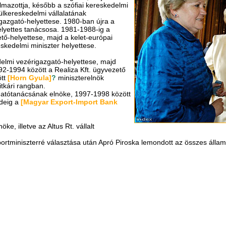
lmazottja, később a szófiai kereskedelmi
ülkereskedelmi vállalatának
igazgató-helyettese. 1980-ban újra a
elyettes tanácsosa. 1981-1988-ig a
tő-helyettese, majd a kelet-európai
skedelmi miniszter helyettese.
elmi vezérigazgató-helyettese, majd
2-1994 között a Realiza Kft. ügyvezető
ött
[Horn Gyula]
?
miniszterelnök
itkári rangban.
atótanácsának elnöke, 1997-1998 között
ideig a
[Magyar Export-Import Bank
ke, illetve az Altus Rt. vállalt
rtminiszterré választása után Apró Piroska lemondott az összes állami 