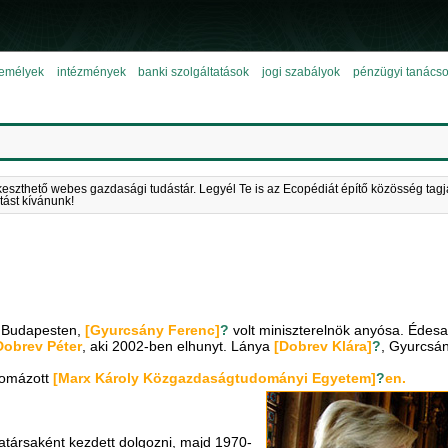
emélyek
intézmények
banki szolgáltatások
jogi szabályok
pénzügyi tanács
keszthető webes gazdasági tudástár. Legyél Te is az Ecopédiát építő közösség tagj
tást kívánunk!
t Budapesten,
[Gyurcsány Ferenc]
?
volt miniszterelnök anyósa. Édes
Dobrev Péter
, aki 2002-ben elhunyt. Lánya
[Dobrev Klára]
?
, Gyurcsá
lomázott
[Marx Károly Közgazdaságtudományi Egyetem]
?
en.
társaként kezdett dolgozni, majd 1970-