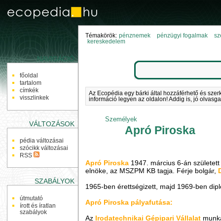
Témakörök:
pénznemek
pénzügyi fogalmak
sz
kereskedelem
NAVIGÁCIÓ
főoldal
tartalom
címkék
Az Ecopédia egy bárki által hozzáférhető és szer
visszlinkek
információ legyen az oldalon! Addig is, jó olvasga
Személyek
VÁLTOZÁSOK
Apró Piroska
pédia változásai
szócikk változásai
RSS
Apró Piroska
1947. március 6-án születet
elnöke, az MSZPM KB tagja. Férje bolgár,
SZABÁLYOK
1965-ben érettségizett, majd 1969-ben dip
útmutató
Apró Piroska pályafutása:
írott és íratlan
szabályok
Az
Irodatechnikai Gépipari Vállalat
munka