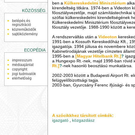
ben a
Külkereskedelmi Minisztérium
alka
kirendeltség titkára. 1974-ben a Videoton k
KÖZÖSSÉG
főosztályvezetője, majd számítástechnikai 
szófiai külkereskedelmi kirendeltségének h
belépés és
Külkereskedelmi Minisztérium főosztályveze
regisztráció
főosztály vezetője. 1988-1990 között a kere
közreműködők
sajtóközlemény
A rendszerváltás után a
Videoton
keresked
1991-ben a Kossuth Kereskedőház Kft., 199
igazgatója. 1994 júliusa és novembere köz
ECOPÉDIA
Kabinetirodájának vezetője címzetes államt
1995-ben a
[Magyar Hitelbank Rt.]
?
igazg
impresszum
a Hungexpo Rt.-nek, majd 1998-ban rövid 
médiaajánlat
Rt.]
?
-nek hasonló beosztású munkatársa.
copyright
jogi tudnivalók
2002-2003 között a Budapesti Airport Rt. elnö
elérhetőség
felügyelőbizottsági tagja.
2003-ban, Gyurcsány Ferenc ifjúsági- és spo
A szócikkhez társított címkék:
igazgató
,
közgazdász