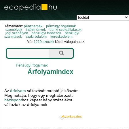
Témakörök:
pénznemek
pénzügyi fogalmak
személyek
intézmények
banki szolgáltatások
jogi szabályok
pénzügyi tanácsok
pénzügyi
számítások
szakirodalom
kereskedelem
Már
1219 szócikk
közül válogathatsz.
Pénzügyi fogalmak
Árfolyamindex
Az
árfolyam
változását mutató jelzőszám.
Megmutatja, hogy egy meghatározott
bázispont
hoz képest hány százalékot
változtak az árfolyamok.
szerkesztés