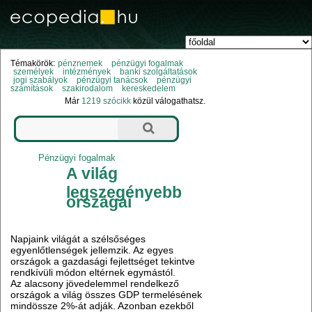
Témakörök:
pénznemek
pénzügyi fogalmak
személyek
intézmények
banki szolgáltatások
jogi szabályok
pénzügyi tanácsok
pénzügyi
számítások
szakirodalom
kereskedelem
Már
1219 szócikk
közül válogathatsz.
Pénzügyi fogalmak
A világ
legszegényebb
országai
Napjaink világát a szélsőséges
egyenlőtlenségek jellemzik. Az egyes
országok a gazdasági fejlettséget tekintve
rendkívüli módon eltérnek egymástól.
Az alacsony jövedelemmel rendelkező
országok a világ összes GDP termelésének
mindössze 2%-át adják. Azonban ezekből