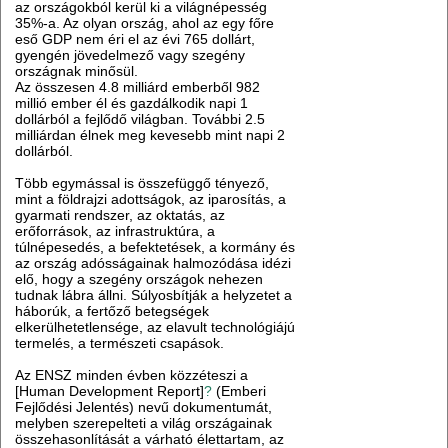
az országokból kerül ki a világnépesség
35%-a. Az olyan ország, ahol az egy főre
eső GDP nem éri el az évi 765 dollárt,
gyengén jövedelmező vagy szegény
országnak minősül.
Az összesen 4.8 milliárd emberből 982
millió ember él és gazdálkodik napi 1
dollárból a fejlődő világban. További 2.5
milliárdan élnek meg kevesebb mint napi 2
dollárból.
Több egymással is összefüggő tényező,
mint a földrajzi adottságok, az iparosítás, a
gyarmati rendszer, az oktatás, az
erőforrások, az infrastruktúra, a
túlnépesedés, a befektetések, a kormány és
az ország adósságainak halmozódása idézi
elő, hogy a szegény országok nehezen
tudnak lábra állni. Súlyosbítják a helyzetet a
háborúk, a fertőző betegségek
elkerülhetetlensége, az elavult technológiájú
termelés, a természeti csapások.
Az ENSZ minden évben közzéteszi a
[Human Development Report]
?
(Emberi
Fejlődési Jelentés) nevű dokumentumát,
melyben szerepelteti a világ országainak
összehasonlítását a várható élettartam, az