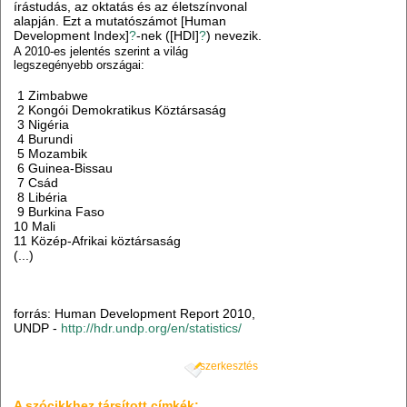
írástudás, az oktatás és az életszínvonal
alapján. Ezt a mutatószámot [Human
Development Index]
?
-nek ([HDI]
?
) nevezik.
A 2010-es jelentés szerint a világ
legszegényebb országai:
1 Zimbabwe
2 Kongói Demokratikus Köztársaság
3 Nigéria
4 Burundi
5 Mozambik
6 Guinea-Bissau
7 Csád
8 Libéria
9 Burkina Faso
10 Mali
11 Közép-Afrikai köztársaság
(...)
forrás: Human Development Report 2010,
UNDP -
http://hdr.undp.org/en/statistics/
szerkesztés
A szócikkhez társított címkék: