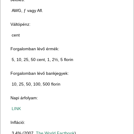
AWG, ƒ vagy Afl.
Váltópénz:
cent
Forgalomban lévő érmék:
5, 10, 25, 50 cent, 1, 2½, 5 florin
Forgalomban lévő bankjegyek:
10, 25, 50, 100, 500 florin
Napi árfolyam:
LINK
Infláció:
3,4% (2007.
The World Factbook
)