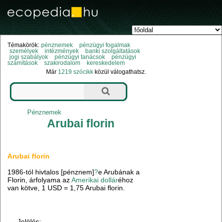
Témakörök:
pénznemek
pénzügyi fogalmak
személyek
intézmények
banki szolgáltatások
jogi szabályok
pénzügyi tanácsok
pénzügyi
számítások
szakirodalom
kereskedelem
Már
1219 szócikk
közül válogathatsz.
Pénznemek
Arubai florin
Arubai florin
1986-tól hivtalos [pénznem]
?
e Arubának a
Florin, árfolyama az
Amerikai dollár
éhoz
van kötve, 1 USD = 1,75 Arubai florin.
Jelölés: