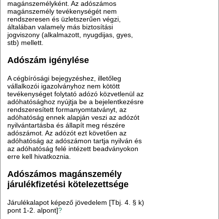
magánszemélyként. Az adószámos
magánszemély tevékenységét nem
rendszeresen és üzletszerűen végzi,
általában valamely más biztosítási
jogviszony (alkalmazott, nyugdijas, gyes,
stb) mellett.
Adószám igénylése
A cégbírósági bejegyzéshez, illetőleg
vállalkozói igazolványhoz nem kötött
tevékenységet folytató adózó közvetlenül az
adóhatósághoz nyújtja be a bejelentkezésre
rendszeresített formanyomtatványt, az
adóhatóság ennek alapján veszi az adózót
nyilvántartásba és állapít meg részére
adószámot. Az adózót ezt követően az
adóhatóság az adószámon tartja nyilván és
az adóhatóság felé intézett beadványokon
erre kell hivatkoznia.
Adószámos magánszemély
járulékfizetési kötelezettsége
Járulékalapot képező jövedelem [Tbj. 4. § k)
pont 1-2. alpont]
?