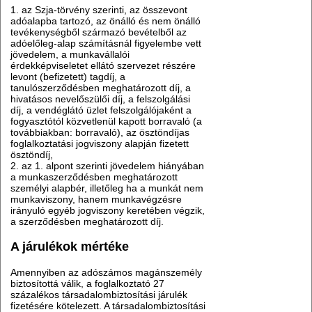
1. az Szja-törvény szerinti, az összevont
adóalapba tartozó, az önálló és nem önálló
tevékenységből származó bevételből az
adóelőleg-alap számításnál figyelembe vett
jövedelem, a munkavállalói
érdekképviseletet ellátó szervezet részére
levont (befizetett) tagdíj, a
tanulószerződésben meghatározott díj, a
hivatásos nevelőszülői díj, a felszolgálási
díj, a vendéglátó üzlet felszolgálójaként a
fogyasztótól közvetlenül kapott borravaló (a
továbbiakban: borravaló), az ösztöndíjas
foglalkoztatási jogviszony alapján fizetett
ösztöndíj,
2. az 1. alpont szerinti jövedelem hiányában
a munkaszerződésben meghatározott
személyi alapbér, illetőleg ha a munkát nem
munkaviszony, hanem munkavégzésre
irányuló egyéb jogviszony keretében végzik,
a szerződésben meghatározott díj.
A járulékok mértéke
Amennyiben az adószámos magánszemély
biztosítottá válik, a foglalkoztató 27
százalékos társadalombiztosítási járulék
fizetésére kötelezett. A társadalombiztosítási