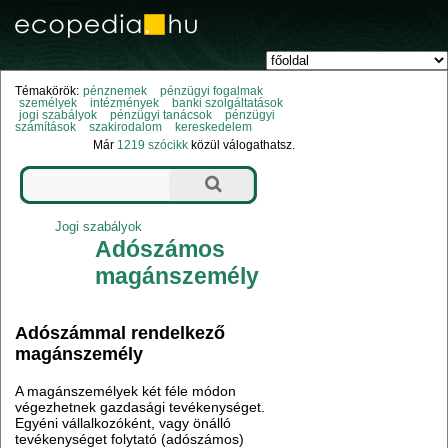
Témakörök:
pénznemek
pénzügyi fogalmak
személyek
intézmények
banki szolgáltatások
jogi szabályok
pénzügyi tanácsok
pénzügyi
számítások
szakirodalom
kereskedelem
Már
1219 szócikk
közül válogathatsz.
Jogi szabályok
Adószámos
magánszemély
Adószámmal rendelkező
magánszemély
A magánszemélyek két féle módon
végezhetnek gazdasági tevékenységet.
Egyéni vállalkozóként, vagy önálló
tevékenységet folytató (adószámos)