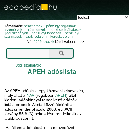
Témakörök:
pénznemek
pénzügyi fogalmak
személyek
intézmények
banki szolgáltatások
jogi szabályok
pénzügyi tanácsok
pénzügyi
számítások
szakirodalom
kereskedelem
Már
1219 szócikk
közül válogathatsz.
Jogi szabályok
APEH adóslista
Az APEH adóslista egy köznyelvi elnevezés,
mely alatt a
NAV
(régebben
APEH
) által
kiadott, adóhiánnyal rendelkező adózók
listája értendő. A lista közzétételéről az
adózás rendjéről szóló 2003. évi XCII.
törvény 55.§ (3) bekezdése rendelkezik az
alábbiak szerint:
„Az állami adóhatóság – a negyedévet