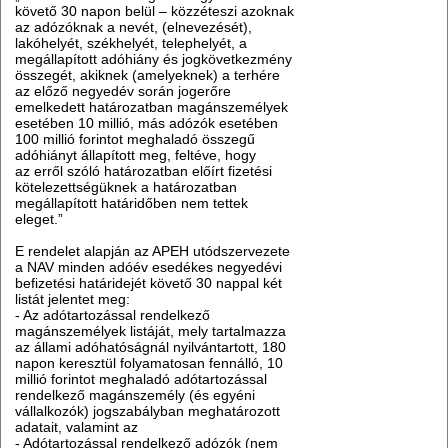
követő 30 napon belül – közzéteszi azoknak
az adózóknak a nevét, (elnevezését),
lakóhelyét, székhelyét, telephelyét, a
megállapított adóhiány és jogkövetkezmény
összegét, akiknek (amelyeknek) a terhére
az előző negyedév során jogerőre
emelkedett határozatban magánszemélyek
esetében 10 millió, más adózók esetében
100 millió forintot meghaladó összegű
adóhiányt állapított meg, feltéve, hogy
az erről szóló határozatban előírt fizetési
kötelezettségüknek a határozatban
megállapított határidőben nem tettek
eleget.”
E rendelet alapján az APEH utódszervezete
a NAV minden adóév esedékes negyedévi
befizetési határidejét követő 30 nappal két
listát jelentet meg:
- Az adótartozással rendelkező
magánszemélyek listáját, mely tartalmazza
az állami adóhatóságnál nyilvántartott, 180
napon keresztül folyamatosan fennálló, 10
millió forintot meghaladó adótartozással
rendelkező magánszemély (és egyéni
vállalkozók) jogszabályban meghatározott
adatait, valamint az
- Adótartozással rendelkező adózók (nem