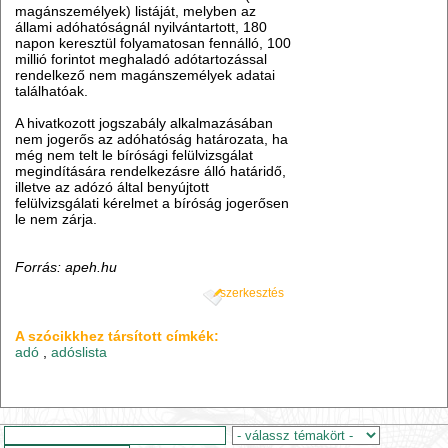
magánszemélyek) listáját, melyben az
állami adóhatóságnál nyilvántartott, 180
napon keresztül folyamatosan fennálló, 100
millió forintot meghaladó adótartozással
rendelkező nem magánszemélyek adatai
találhatóak.
A hivatkozott jogszabály alkalmazásában
nem jogerős az adóhatóság határozata, ha
még nem telt le bírósági felülvizsgálat
megindítására rendelkezásre álló határidő,
illetve az adózó által benyújtott
felülvizsgálati kérelmet a bíróság jogerősen
le nem zárja.
Forrás: apeh.hu
szerkesztés
A szócikkhez társított címkék:
adó
,
adóslista