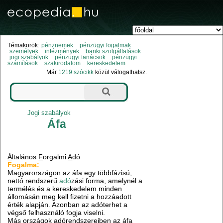
Témakörök:
pénznemek
pénzügyi fogalmak
személyek
intézmények
banki szolgáltatások
jogi szabályok
pénzügyi tanácsok
pénzügyi
számítások
szakirodalom
kereskedelem
Már
1219 szócikk
közül válogathatsz.
Jogi szabályok
Áfa
Á
ltalános
F
orgalmi
A
dó
Fogalma:
Magyarországon az áfa egy többfázisú,
nettó rendszerű
adó
zási forma, amelynél a
termélés és a kereskedelem minden
állomásán meg kell fizetni a hozzáadott
érték alapján. Azonban az adóterhet a
végső felhasználó fogja viselni.
Más országok adórendszereiben az áfa