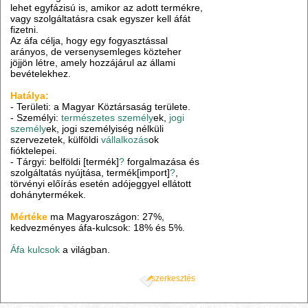
lehet egyfázisú is, amikor az adott termékre,
vagy szolgáltatásra csak egyszer kell áfát
fizetni.
Az áfa célja, hogy egy fogyasztással
arányos, de versenysemleges közteher
jöjjön létre, amely hozzájárul az állami
bevételekhez.
Hatálya:
- Területi: a Magyar Köztársaság területe.
- Személyi:
természetes személy
ek,
jogi
személy
ek, jogi személyiség nélküli
szervezetek, külföldi
vállalkozás
ok
fióktelepei.
- Tárgyi: belföldi [termék]
?
forgalmazása és
szolgáltatás nyújtása, termék[import]
?
,
törvényi előírás esetén adójeggyel ellátott
dohánytermékek.
Mértéke
ma Magyaroszágon: 27%,
kedvezményes áfa-kulcsok: 18% és 5%.
Áfa kulcsok
a világban.
szerkesztés