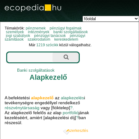
Témakörök:
pénznemek
pénzügyi fogalmak
személyek
intézmények
banki szolgáltatások
jogi szabályok
pénzügyi tanácsok
pénzügyi
számítások
szakirodalom
kereskedelem
Már
1219 szócikk
közül válogathatsz.
Banki szolgáltatások
Alapkezelő
A befektetési
alapkezelő
az
alapkezelés
i
tevékenységre engedéllyel rendelkező
részvénytársaság
vagy [fióktelep]
?
.
Az alapkezelő felelős az alap
portfólió
jának
kezeléséért, amiért [alapkezelési díj]
?
ban
részesül.
szerkesztés