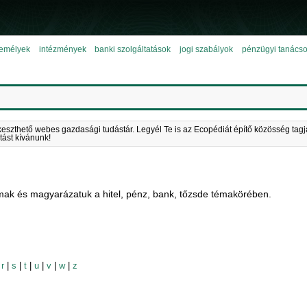
emélyek
intézmények
banki szolgáltatások
jogi szabályok
pénzügyi tanács
keszthető webes gazdasági tudástár. Legyél Te is az Ecopédiát építő közösség tagj
tást kívánunk!
mak és magyarázatuk a hitel, pénz, bank, tőzsde témakörében.
|
r
|
s
|
t
|
u
|
v
|
w
|
z