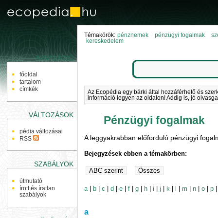
Témakörök:
pénznemek
pénzügyi fogalmak
sz
kereskedelem
NAVIGÁCIÓ
főoldal
tartalom
címkék
Az Ecopédia egy bárki által hozzáférhető és szer
információ legyen az oldalon! Addig is, jó olvasga
VÁLTOZÁSOK
Pénzügyi fogalmak
pédia változásai
A leggyakrabban előforduló pénzügyi fogal
RSS
Bejegyzések ebben a témakörben:
SZABÁLYOK
útmutató
a
|
b
|
c
|
d
|
e
|
f
|
g
|
h
|
i
|
j
|
k
|
l
|
m
|
n
|
o
|
p
írott és íratlan
szabályok
a