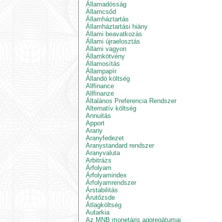
Államadósság
Államcsőd
Államháztartás
Államháztartási hiány
Állami beavatkozás
Állami újraelosztás
Állami vagyon
Államkötvény
Államosítás
Állampapír
Állandó költség
Allfinance
Allfinanze
Általános Preferencia Rendszer
Alternatív költség
Annuitás
Apport
Arany
Aranyfedezet
Aranystandard rendszer
Aranyvaluta
Arbitrázs
Árfolyam
Árfolyamindex
Árfolyamrendszer
Árstabilitás
Árutőzsde
Átlagköltség
Autarkia
Az MNB monetáris aggregátumai