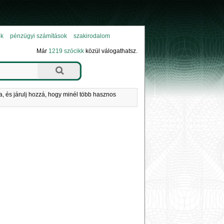
ok
pénzügyi számítások
szakirodalom
Már
1219 szócikk
közül válogathatsz.
a, és járulj hozzá, hogy minél több hasznos