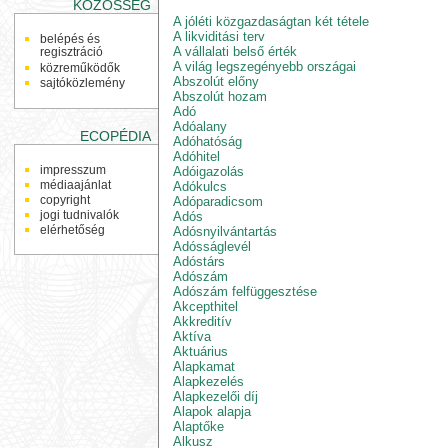
KÖZÖSSÉG
A jóléti közgazdaságtan két tétele
A likviditási terv
belépés és
A vállalati belső érték
regisztráció
A világ legszegényebb országai
közreműködők
Abszolút előny
sajtóközlemény
Abszolút hozam
Adó
Adóalany
ECOPÉDIA
Adóhatóság
Adóhitel
impresszum
Adóigazolás
médiaajánlat
Adókulcs
copyright
Adóparadicsom
jogi tudnivalók
Adós
elérhetőség
Adósnyilvántartás
Adósságlevél
Adóstárs
Adószám
Adószám felfüggesztése
Akcepthitel
Akkreditív
Aktíva
Aktuárius
Alapkamat
Alapkezelés
Alapkezelői díj
Alapok alapja
Alaptőke
Alkusz