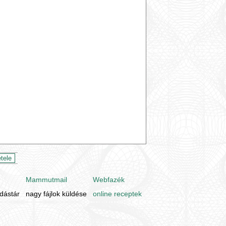
Mammutmail
Webfazék
udástár
nagy fájlok küldése
online receptek