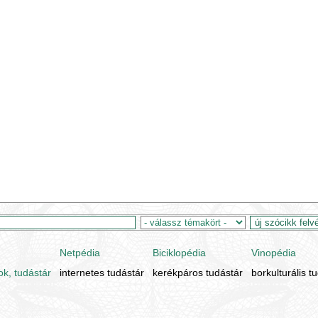
Netpédia
Biciklopédia
Vinopédia
ok, tudástár
internetes tudástár
kerékpáros tudástár
borkulturális t