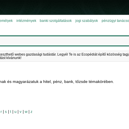
emélyek
intézmények
banki szolgáltatások
jogi szabályok
pénzügyi tanács
keszthető webes gazdasági tudástár. Legyél Te is az Ecopédiát építő közösség tagj
tást kívánunk!
mak és magyarázatuk a hitel, pénz, bank, tőzsde témakörében.
|
r
|
s
|
t
|
u
|
v
|
w
|
z