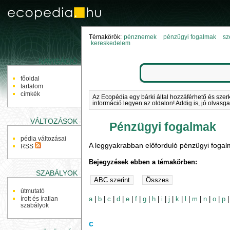
Témakörök:
pénznemek
pénzügyi fogalmak
sz
kereskedelem
NAVIGÁCIÓ
főoldal
tartalom
címkék
Az Ecopédia egy bárki által hozzáférhető és szer
információ legyen az oldalon! Addig is, jó olvasga
VÁLTOZÁSOK
Pénzügyi fogalmak
pédia változásai
A leggyakrabban előforduló pénzügyi fogal
RSS
Bejegyzések ebben a témakörben:
SZABÁLYOK
útmutató
a
|
b
|
c
|
d
|
e
|
f
|
g
|
h
|
i
|
j
|
k
|
l
|
m
|
n
|
o
|
p
írott és íratlan
szabályok
c