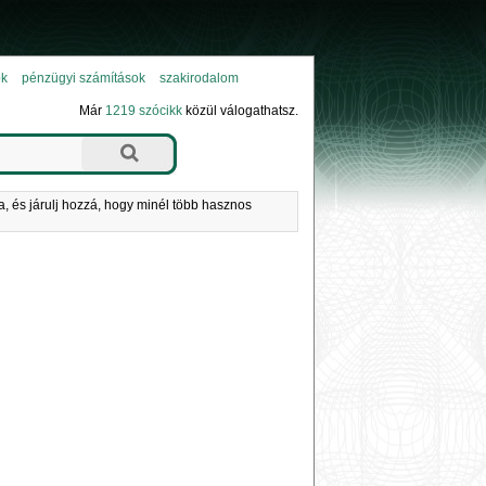
ok
pénzügyi számítások
szakirodalom
Már
1219 szócikk
közül válogathatsz.
a, és járulj hozzá, hogy minél több hasznos