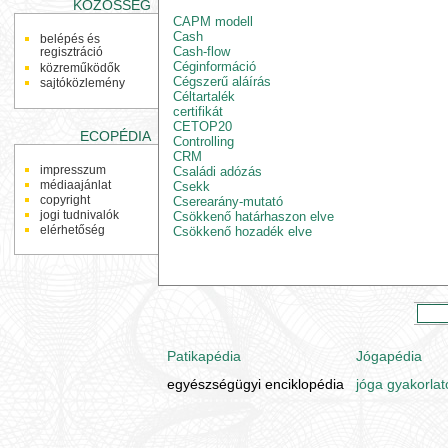
KÖZÖSSÉG
CAPM modell
Cash
belépés és
Cash-flow
regisztráció
Céginformáció
közreműködők
Cégszerű aláírás
sajtóközlemény
Céltartalék
certifikát
CETOP20
ECOPÉDIA
Controlling
CRM
impresszum
Családi adózás
médiaajánlat
Csekk
copyright
Cserearány-mutató
jogi tudnivalók
Csökkenő határhaszon elve
elérhetőség
Csökkenő hozadék elve
Patikapédia
Jógapédia
egyészségügyi enciklopédia
jóga gyakorlat