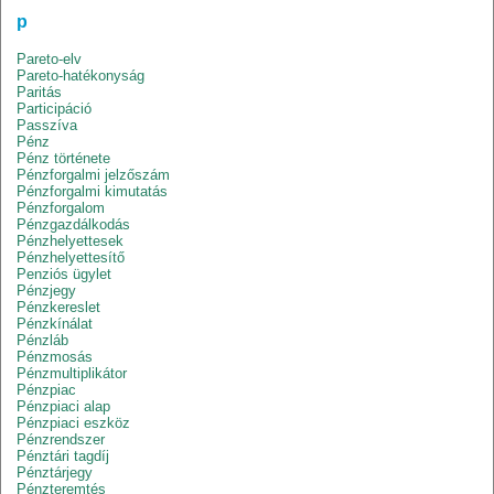
p
Pareto-elv
Pareto-hatékonyság
Paritás
Participáció
Passzíva
Pénz
Pénz története
Pénzforgalmi jelzőszám
Pénzforgalmi kimutatás
Pénzforgalom
Pénzgazdálkodás
Pénzhelyettesek
Pénzhelyettesítő
Penziós ügylet
Pénzjegy
Pénzkereslet
Pénzkínálat
Pénzláb
Pénzmosás
Pénzmultiplikátor
Pénzpiac
Pénzpiaci alap
Pénzpiaci eszköz
Pénzrendszer
Pénztári tagdíj
Pénztárjegy
Pénzteremtés