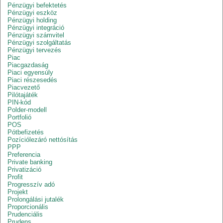
Pénzügyi befektetés
Pénzügyi eszköz
Pénzügyi holding
Pénzügyi integráció
Pénzügyi számvitel
Pénzügyi szolgáltatás
Pénzügyi tervezés
Piac
Piacgazdaság
Piaci egyensúly
Piaci részesedés
Piacvezető
Pilótajáték
PIN-kód
Polder-modell
Portfolió
POS
Pótbefizetés
Pozíciólezáró nettósítás
PPP
Preferencia
Private banking
Privatizáció
Profit
Progresszív adó
Projekt
Prolongálási jutalék
Proporcionális
Prudenciális
Prudens