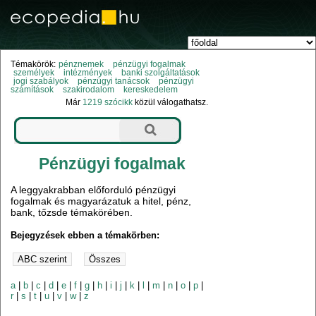
Témakörök:
pénznemek
pénzügyi fogalmak
személyek
intézmények
banki szolgáltatások
jogi szabályok
pénzügyi tanácsok
pénzügyi
számítások
szakirodalom
kereskedelem
Már
1219 szócikk
közül válogathatsz.
Pénzügyi fogalmak
A leggyakrabban előforduló pénzügyi
fogalmak és magyarázatuk a hitel, pénz,
bank, tőzsde témakörében.
Bejegyzések ebben a témakörben:
a
|
b
|
c
|
d
|
e
|
f
|
g
|
h
|
i
|
j
|
k
|
l
|
m
|
n
|
o
|
p
|
r
|
s
|
t
|
u
|
v
|
w
|
z