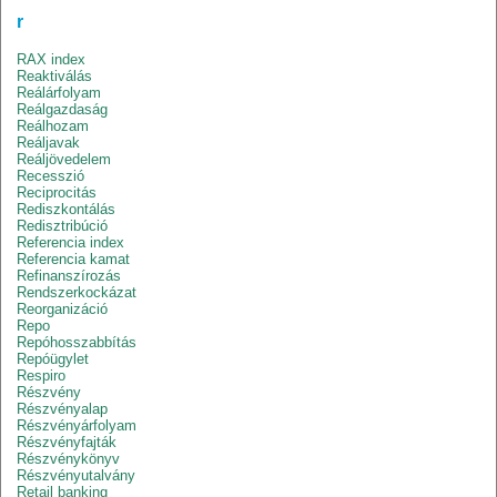
r
RAX index
Reaktiválás
Reálárfolyam
Reálgazdaság
Reálhozam
Reáljavak
Reáljövedelem
Recesszió
Reciprocitás
Rediszkontálás
Redisztribúció
Referencia index
Referencia kamat
Refinanszírozás
Rendszerkockázat
Reorganizáció
Repo
Repóhosszabbítás
Repóügylet
Respiro
Részvény
Részvényalap
Részvényárfolyam
Részvényfajták
Részvénykönyv
Részvényutalvány
Retail banking