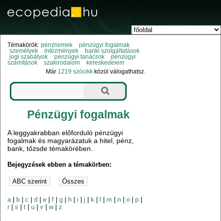
Témakörök:
pénznemek
pénzügyi fogalmak
személyek
intézmények
banki szolgáltatások
jogi szabályok
pénzügyi tanácsok
pénzügyi
számítások
szakirodalom
kereskedelem
Már
1219 szócikk
közül válogathatsz.
Pénzügyi fogalmak
A leggyakrabban előforduló pénzügyi
fogalmak és magyarázatuk a hitel, pénz,
bank, tőzsde témakörében.
Bejegyzések ebben a témakörben:
a
|
b
|
c
|
d
|
e
|
f
|
g
|
h
|
i
|
j
|
k
|
l
|
m
|
n
|
o
|
p
|
r
|
s
|
t
|
u
|
v
|
w
|
z