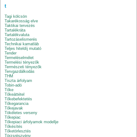
t
Tagi kölcsön
Takarékosság elve
Taktikai tervezés
Tartalékráta
Tartalékvaluta
Tartozáselismerés
Technikai kamatláb
Teljes hiteldíj mutató
Tender
Termeléselmélet
Termelési tényezők
Természeti tényezők
Tervgazdálkodás
THM
Tiszta árfolyam
Tobin-adó
Tőke
Tőkeáttétel
Tőkebefektetés
Tőkegarancia
Tőkejavak
Tökéletes verseny
Tőkepiac
Tőkepiaci árfolyamok modellje
Tőkésítés
Tőketörlesztés
Törzsrészvény