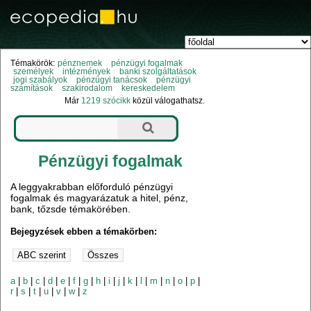
Témakörök:
pénznemek
pénzügyi fogalmak
személyek
intézmények
banki szolgáltatások
jogi szabályok
pénzügyi tanácsok
pénzügyi
számítások
szakirodalom
kereskedelem
Már
1219 szócikk
közül válogathatsz.
Pénzügyi fogalmak
A leggyakrabban előforduló pénzügyi
fogalmak és magyarázatuk a hitel, pénz,
bank, tőzsde témakörében.
Bejegyzések ebben a témakörben:
a
|
b
|
c
|
d
|
e
|
f
|
g
|
h
|
i
|
j
|
k
|
l
|
m
|
n
|
o
|
p
|
r
|
s
|
t
|
u
|
v
|
w
|
z