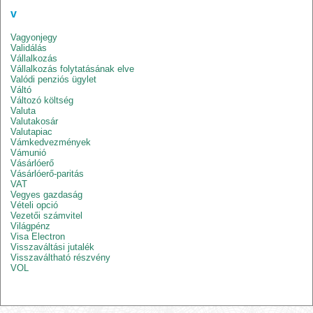
v
Vagyonjegy
Validálás
Vállalkozás
Vállalkozás folytatásának elve
Valódi penziós ügylet
Váltó
Változó költség
Valuta
Valutakosár
Valutapiac
Vámkedvezmények
Vámunió
Vásárlóerő
Vásárlóerő-paritás
VAT
Vegyes gazdaság
Vételi opció
Vezetői számvitel
Világpénz
Visa Electron
Visszaváltási jutalék
Visszaváltható részvény
VOL