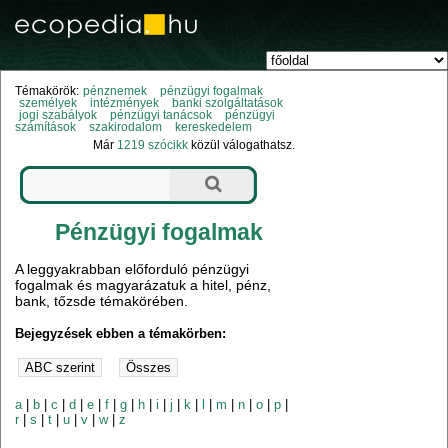
Témakörök:
pénznemek
pénzügyi fogalmak
személyek
intézmények
banki szolgáltatások
jogi szabályok
pénzügyi tanácsok
pénzügyi
számítások
szakirodalom
kereskedelem
Már
1219 szócikk
közül válogathatsz.
Pénzügyi fogalmak
A leggyakrabban előforduló pénzügyi
fogalmak és magyarázatuk a hitel, pénz,
bank, tőzsde témakörében.
Bejegyzések ebben a témakörben:
a
|
b
|
c
|
d
|
e
|
f
|
g
|
h
|
i
|
j
|
k
|
l
|
m
|
n
|
o
|
p
|
r
|
s
|
t
|
u
|
v
|
w
|
z