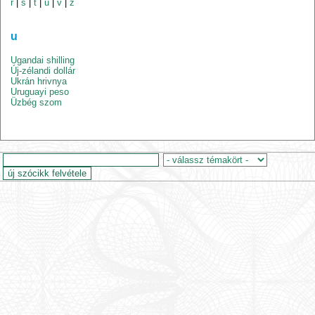
r
|
s
|
t
|
u
|
v
|
z
u
Ugandai shilling
Új-zélandi dollár
Ukrán hrivnya
Uruguayi peso
Üzbég szom