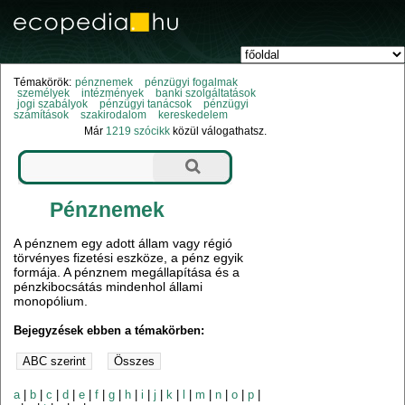
Témakörök:
pénznemek
pénzügyi fogalmak
személyek
intézmények
banki szolgáltatások
jogi szabályok
pénzügyi tanácsok
pénzügyi
számítások
szakirodalom
kereskedelem
Már
1219 szócikk
közül válogathatsz.
Pénznemek
A pénznem egy adott állam vagy régió
törvényes fizetési eszköze, a pénz egyik
formája. A pénznem megállapítása és a
pénzkibocsátás mindenhol állami
monopólium.
Bejegyzések ebben a témakörben:
a
|
b
|
c
|
d
|
e
|
f
|
g
|
h
|
i
|
j
|
k
|
l
|
m
|
n
|
o
|
p
|