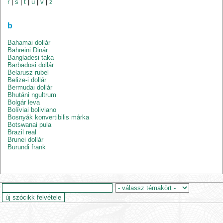
r
|
s
|
t
|
u
|
v
|
z
b
Bahamai dollár
Bahreini Dinár
Bangladesi taka
Barbadosi dollár
Belarusz rubel
Belize-i dollár
Bermudai dollár
Bhutáni ngultrum
Bolgár leva
Bolíviai boliviano
Bosnyák konvertibilis márka
Botswanai pula
Brazil real
Brunei dollár
Burundi frank