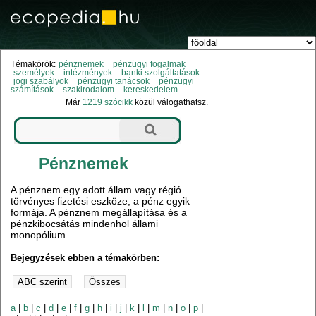
Témakörök:
pénznemek
pénzügyi fogalmak
személyek
intézmények
banki szolgáltatások
jogi szabályok
pénzügyi tanácsok
pénzügyi
számítások
szakirodalom
kereskedelem
Már
1219 szócikk
közül válogathatsz.
Pénznemek
A pénznem egy adott állam vagy régió
törvényes fizetési eszköze, a pénz egyik
formája. A pénznem megállapítása és a
pénzkibocsátás mindenhol állami
monopólium.
Bejegyzések ebben a témakörben:
a
|
b
|
c
|
d
|
e
|
f
|
g
|
h
|
i
|
j
|
k
|
l
|
m
|
n
|
o
|
p
|