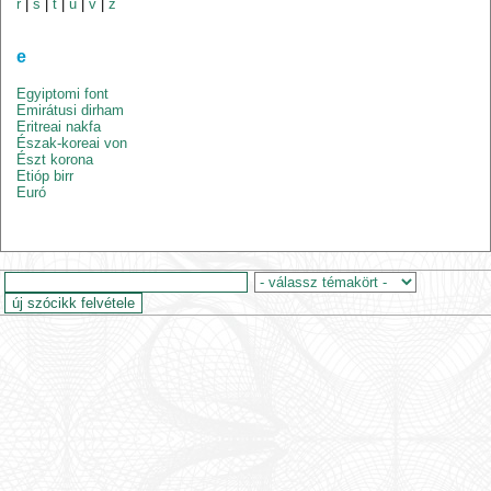
r
|
s
|
t
|
u
|
v
|
z
e
Egyiptomi font
Emirátusi dirham
Eritreai nakfa
Észak-koreai von
Észt korona
Etióp birr
Euró