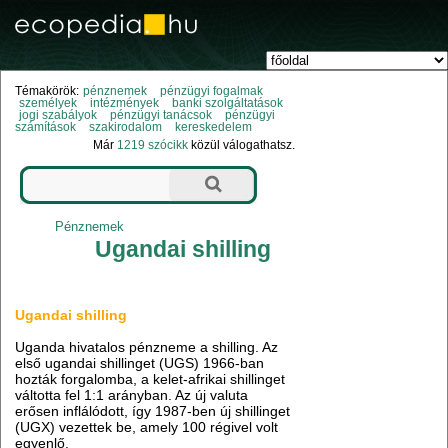
Témakörök:
pénznemek
pénzügyi fogalmak
személyek
intézmények
banki szolgáltatások
jogi szabályok
pénzügyi tanácsok
pénzügyi
számítások
szakirodalom
kereskedelem
Már
1219 szócikk
közül válogathatsz.
Pénznemek
Ugandai shilling
Ugandai shilling
Uganda hivatalos pénzneme a shilling. Az
első ugandai shillinget (UGS) 1966-ban
hozták forgalomba, a kelet-afrikai shillinget
váltotta fel 1:1 arányban. Az új valuta
erősen inflálódott, így 1987-ben új shillinget
(UGX) vezettek be, amely 100 régivel volt
egyenlő.