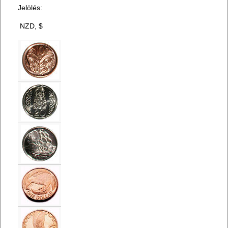
Jelölés:
NZD, $