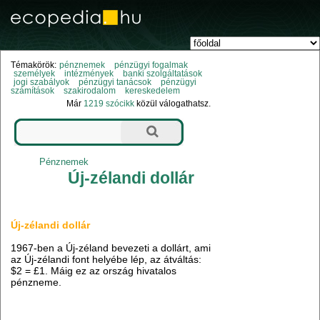
Témakörök:
pénznemek
pénzügyi fogalmak
személyek
intézmények
banki szolgáltatások
jogi szabályok
pénzügyi tanácsok
pénzügyi
számítások
szakirodalom
kereskedelem
Már
1219 szócikk
közül válogathatsz.
Pénznemek
Új-zélandi dollár
Új-zélandi dollár
1967-ben a Új-zéland bevezeti a dollárt, ami
az Új-zélandi font helyébe lép, az átváltás:
$2 = £1. Máig ez az ország hivatalos
pénzneme.