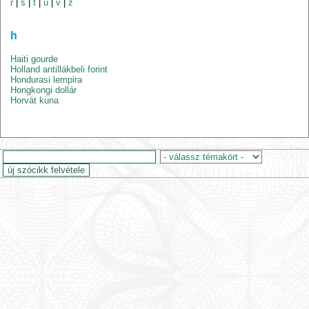
r
|
s
|
t
|
u
|
v
|
z
h
Haiti gourde
Holland antillákbeli forint
Hondurasi lempira
Hongkongi dollár
Horvát kuna