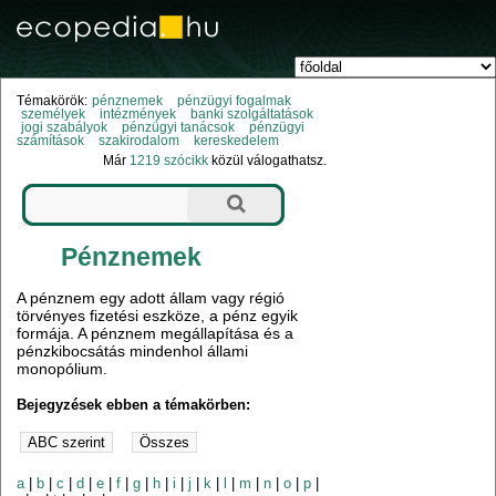
Témakörök:
pénznemek
pénzügyi fogalmak
személyek
intézmények
banki szolgáltatások
jogi szabályok
pénzügyi tanácsok
pénzügyi
számítások
szakirodalom
kereskedelem
Már
1219 szócikk
közül válogathatsz.
Pénznemek
A pénznem egy adott állam vagy régió
törvényes fizetési eszköze, a pénz egyik
formája. A pénznem megállapítása és a
pénzkibocsátás mindenhol állami
monopólium.
Bejegyzések ebben a témakörben:
a
|
b
|
c
|
d
|
e
|
f
|
g
|
h
|
i
|
j
|
k
|
l
|
m
|
n
|
o
|
p
|