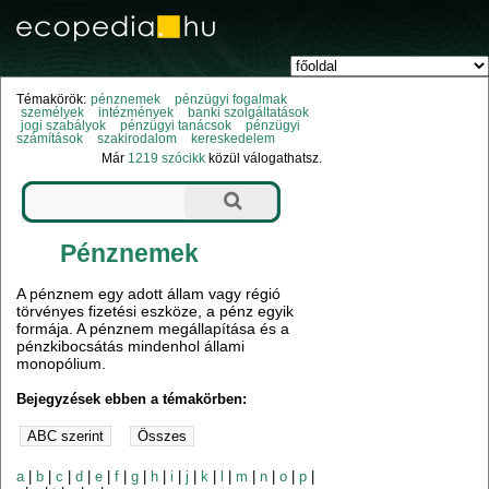
Témakörök:
pénznemek
pénzügyi fogalmak
személyek
intézmények
banki szolgáltatások
jogi szabályok
pénzügyi tanácsok
pénzügyi
számítások
szakirodalom
kereskedelem
Már
1219 szócikk
közül válogathatsz.
Pénznemek
A pénznem egy adott állam vagy régió
törvényes fizetési eszköze, a pénz egyik
formája. A pénznem megállapítása és a
pénzkibocsátás mindenhol állami
monopólium.
Bejegyzések ebben a témakörben:
a
|
b
|
c
|
d
|
e
|
f
|
g
|
h
|
i
|
j
|
k
|
l
|
m
|
n
|
o
|
p
|