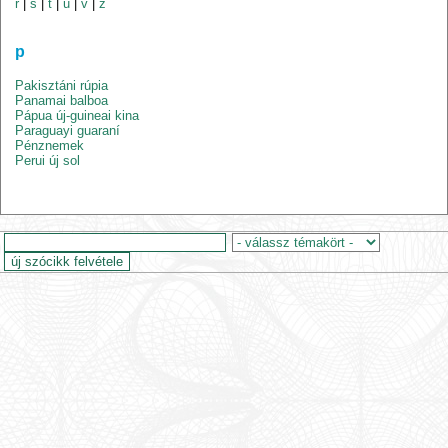
r
|
s
|
t
|
u
|
v
|
z
p
Pakisztáni rúpia
Panamai balboa
Pápua új-guineai kina
Paraguayi guaraní
Pénznemek
Perui új sol