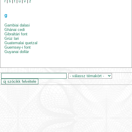
r
|
s
|
t
|
u
|
v
|
z
g
Gambiai dalasi
Ghánai cedi
Gibraltári font
Grúz lari
Guatemalai quetzal
Guernsey-i font
Guyanai dollár