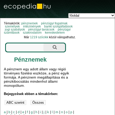
Témakörök:
pénznemek
pénzügyi fogalmak
személyek
intézmények
banki szolgáltatások
jogi szabályok
pénzügyi tanácsok
pénzügyi
számítások
szakirodalom
kereskedelem
Már
1219 szócikk
közül válogathatsz.
Pénznemek
A pénznem egy adott állam vagy régió
törvényes fizetési eszköze, a pénz egyik
formája. A pénznem megállapítása és a
pénzkibocsátás mindenhol állami
monopólium.
Bejegyzések ebben a témakörben:
a
|
b
|
c
|
d
|
e
|
f
|
g
|
h
|
i
|
j
|
k
|
l
|
m
|
n
|
o
|
p
|