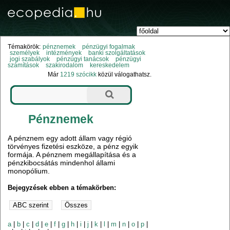
Témakörök:
pénznemek
pénzügyi fogalmak
személyek
intézmények
banki szolgáltatások
jogi szabályok
pénzügyi tanácsok
pénzügyi
számítások
szakirodalom
kereskedelem
Már
1219 szócikk
közül válogathatsz.
Pénznemek
A pénznem egy adott állam vagy régió
törvényes fizetési eszköze, a pénz egyik
formája. A pénznem megállapítása és a
pénzkibocsátás mindenhol állami
monopólium.
Bejegyzések ebben a témakörben:
a
|
b
|
c
|
d
|
e
|
f
|
g
|
h
|
i
|
j
|
k
|
l
|
m
|
n
|
o
|
p
|