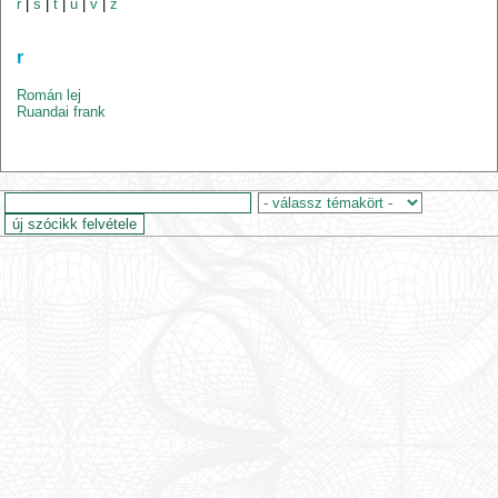
r
|
s
|
t
|
u
|
v
|
z
r
Román lej
Ruandai frank