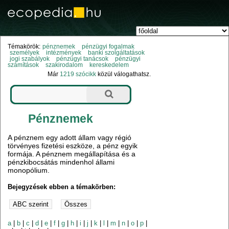
Témakörök:
pénznemek
pénzügyi fogalmak
személyek
intézmények
banki szolgáltatások
jogi szabályok
pénzügyi tanácsok
pénzügyi
számítások
szakirodalom
kereskedelem
Már
1219 szócikk
közül válogathatsz.
Pénznemek
A pénznem egy adott állam vagy régió
törvényes fizetési eszköze, a pénz egyik
formája. A pénznem megállapítása és a
pénzkibocsátás mindenhol állami
monopólium.
Bejegyzések ebben a témakörben:
a
|
b
|
c
|
d
|
e
|
f
|
g
|
h
|
i
|
j
|
k
|
l
|
m
|
n
|
o
|
p
|