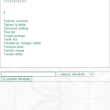
r
|
s
|
t
|
u
|
v
|
z
t
Tádzsik szomoni
Tajvani új dollár
Tanzániai shilling
Thai bát
Tongai pa'anga
Török líra
Trinidad és Tobagó-i dollár
Tunéziai dinár
Türmén manat
Tuvalui dollár