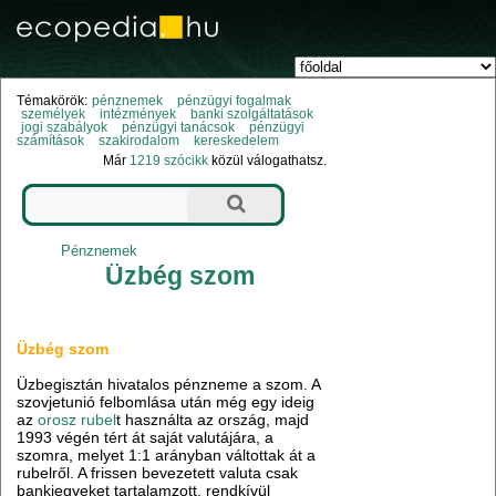
Témakörök:
pénznemek
pénzügyi fogalmak
személyek
intézmények
banki szolgáltatások
jogi szabályok
pénzügyi tanácsok
pénzügyi
számítások
szakirodalom
kereskedelem
Már
1219 szócikk
közül válogathatsz.
Pénznemek
Üzbég szom
Üzbég szom
Üzbegisztán hivatalos pénzneme a szom. A
szovjetunió felbomlása után még egy ideig
az
orosz rubel
t használta az ország, majd
1993 végén tért át saját valutájára, a
szomra, melyet 1:1 arányban váltottak át a
rubelről. A frissen bevezetett valuta csak
bankjegyeket tartalamzott, rendkívül