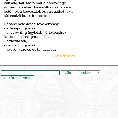
bankok]
?
kal. Mára már a bankok egy
szupermarkethez hasonlíthatóak, ahová
betérnek a fogyasztók és válogathatnak a
különböző banki termékek közül.
Néhány befektetési tevékenység:
- értépapírügyletek,
- underwriting ügyletek - értékpapírok
kibocsátásának garantálása,
- biztosítások,
- derivatív ügyletek,
- vagyonkezelés és tanácsadás.
szerkesztés