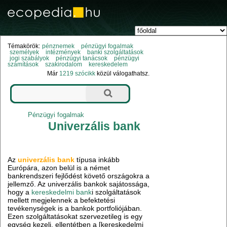
Témakörök:
pénznemek
pénzügyi fogalmak
személyek
intézmények
banki szolgáltatások
jogi szabályok
pénzügyi tanácsok
pénzügyi
számítások
szakirodalom
kereskedelem
Már
1219 szócikk
közül válogathatsz.
Pénzügyi fogalmak
Univerzális bank
Az
univerzális bank
típusa inkább
Európára, azon belül is a német
bankrendszeri fejlődést követő országokra a
jellemző. Az univerzális bankok sajátossága,
hogy a
kereskedelmi bank
i szolgáltatások
mellett megjelennek a befektetési
tevékenységek is a bankok portfoliójában.
Ezen szolgáltatásokat szervezetileg is egy
egység kezeli, ellentétben a [kereskedelmi