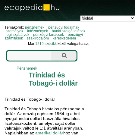
Témakörök:
pénznemek
pénzügyi fogalmak
személyek
intézmények
banki szolgáltatások
jogi szabályok
pénzügyi tanácsok
pénzügyi
számítások
szakirodalom
kereskedelem
Már
1219 szócikk
közül válogathatsz.
Pénznemek
Trinidad és
Tobagó-i dollár
Trinidad és Tobagó-i dollár
Trinidad és Tobagó hivatalos pénzneme a
dollár. Az ország egészen 1964-ig a brit
nyugat-indiai dollárt használta hivatalos
fizetőeszközként, amelyet saját dollár
valutájuk váltott le 1:1 átváltási arányban.
Napjainkban az
amerikai dollár
hoz van