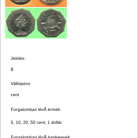
Jelölés:
$
Váltópénz:
cent
Forgalomban lévÅ érmék:
5, 10, 20, 50 cent, 1 dollár
Forgalomban lévÅ bankjegyek: