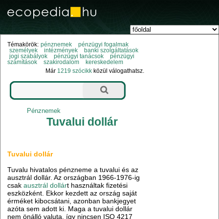
Témakörök:
pénznemek
pénzügyi fogalmak
személyek
intézmények
banki szolgáltatások
jogi szabályok
pénzügyi tanácsok
pénzügyi
számítások
szakirodalom
kereskedelem
Már
1219 szócikk
közül válogathatsz.
Pénznemek
Tuvalui dollár
Tuvalui dollár
Tuvalu hivatalos pénzneme a tuvalui és az
ausztrál dollár. Az országban 1966-1976-ig
csak
ausztrál dollár
t használtak fizetési
eszközként. Ekkor kezdett az ország saját
érméket kibocsátani, azonban bankjegyet
azóta sem adott ki. Maga a tuvalui dollár
nem önálló valuta, így nincsen ISO 4217