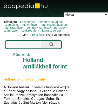
Témakörök:
pénznemek
pénzügyi fogalmak
személyek
intézmények
banki szolgáltatások
jogi szabályok
pénzügyi tanácsok
pénzügyi
számítások
szakirodalom
kereskedelem
Már
1219 szócikk
közül válogathatsz.
Pénznemek
Holland
antillákbeli forint
Holland antillákbeli forint
A Holland Antillák [hivatalos fizetőeszköz]
?
e
a Forint, vagy hollandul Gulden. A Holland
Antillák részei, amelyeken használják a
Forintot: Bonaire, Curaçao, Saba, St.
Eustatius és Sint Marten (déli része).