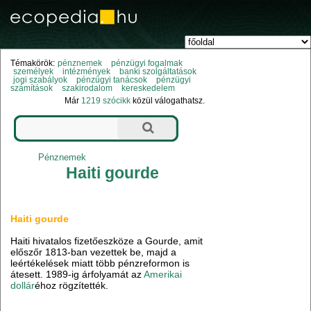
Témakörök:
pénznemek
pénzügyi fogalmak
személyek
intézmények
banki szolgáltatások
jogi szabályok
pénzügyi tanácsok
pénzügyi
számítások
szakirodalom
kereskedelem
Már
1219 szócikk
közül válogathatsz.
Pénznemek
Haiti gourde
Haiti gourde
Haiti hivatalos fizetőeszköze a Gourde, amit
előszőr 1813-ban vezettek be, majd a
leértékelések miatt több pénzreformon is
átesett. 1989-ig árfolyamát az
Amerikai
dollár
éhoz rögzítették.