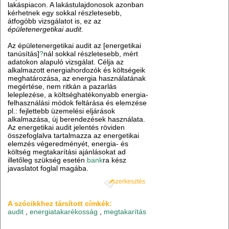
lakáspiacon. A lakástulajdonosok azonban
kérhetnek egy sokkal részletesebb,
átfogóbb vizsgálatot is, ez az
épületenergetikai audit
.
Az épületenergetikai audit az [energetikai
tanúsítás]
?
nál sokkal részletesebb, mért
adatokon alapuló vizsgálat. Célja az
alkalmazott energiahordozók és költségeik
meghatározása, az energia használatának
megértése, nem ritkán a pazarlás
leleplezése, a költséghatékonyabb energia-
felhasználási módok feltárása és elemzése
pl.: fejlettebb üzemelési eljárások
alkalmazása, új berendezések használata.
Az energetikai audit jelentés röviden
összefoglalva tartalmazza az energetikai
elemzés végeredményét, energia- és
költség megtakarítási ajánlásokat ad
illetőleg szükség esetén
bank
ra kész
javaslatot foglal magába.
szerkesztés
A szócikkhez társított címkék:
audit
,
energiatakarékosság
,
megtakarítás