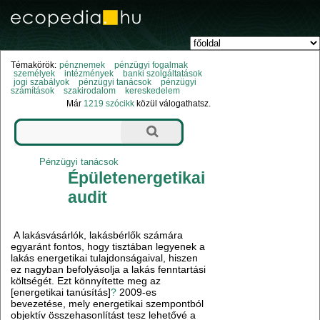
Témakörök:
pénznemek
pénzügyi fogalmak
személyek
intézmények
banki szolgáltatások
jogi szabályok
pénzügyi tanácsok
pénzügyi
számítások
szakirodalom
kereskedelem
Már
1219 szócikk
közül válogathatsz.
Pénzügyi tanácsok
Épületenergetikai
audit
A lakásvásárlók, lakásbérlők számára
egyaránt fontos, hogy tisztában legyenek a
lakás energetikai tulajdonságaival, hiszen
ez nagyban befolyásolja a lakás fenntartási
költségét. Ezt könnyítette meg az
[energetikai tanúsítás]
?
2009-es
bevezetése, mely energetikai szempontból
objektív összehasonlítást tesz lehetővé a