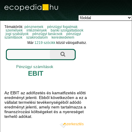
Témakörök:
pénznemek
pénzügyi fogalmak
személyek
intézmények
banki szolgáltatások
jogi szabályok
pénzügyi tanácsok
pénzügyi
számítások
szakirodalom
kereskedelem
Már
1219 szócikk
közül válogathatsz.
Pénzügyi számítások
EBIT
Az EBIT az adófizetés és kamatfizetés előtti
eredményt jelenti. Ebből következően a ez a
vállalat termelési tevékenységéből adódó
eredményt jelenti, amely nem tartalmazza a
finanszírozási költségeket és a nyereséget
terhelő adókat.
szerkesztés