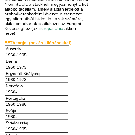
4-én írta alá a stockholmi egyezményt a hét
alapító tagállam, amely alapján létrejött a
szabadkereskedelmi övezet. A szervezet
egy alternatívát biztosított azok számára,
akik nem akartak csatlakozni az Európai
Közösséghez (az
Európai Unió
akkori
neve).
EFTA tagjai (be- és kilépésekkel):
Ausztria
1960-1995
Dánia
1960-1973
Egyesült Királyság
1960-1973
Norvégia
1960-
Portugália
1960-1986
Svájc
1960-
Svédország
1960-1995