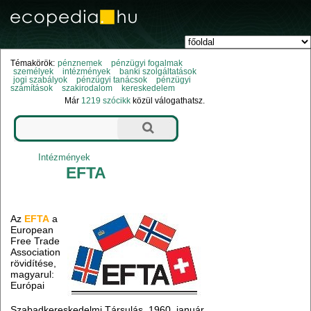
Témakörök:
pénznemek
pénzügyi fogalmak
személyek
intézmények
banki szolgáltatások
jogi szabályok
pénzügyi tanácsok
pénzügyi
számítások
szakirodalom
kereskedelem
Már
1219 szócikk
közül válogathatsz.
Intézmények
EFTA
Az
EFTA
a
European
Free Trade
Association
rövidítése,
magyarul:
Európai
Szabadkereskedelmi Társulás. 1960. január