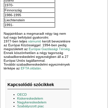
Izland
1970-
Finnország
1986-1995
Liechtenstein
1991-
Napjainkban a megmaradt négy tag nem
tud nagy befolyást gyakorolni.
1977-ben teljes
vámunió
került bevezetésre
az Európai Közösséggel. 1994-ben pedig
megszületett az
Európai Gazdasági Térség
.
Ennek köszönhetően a négy tagország
szabadkereskedelmi egyezségben áll a 27
Európai Uniós tagállammal.
További szabadkereskedelmi egyezmények
térképe az
EFTA oldalán
.
Kapcsolódó szócikkek
OECD
Kiskereskedelem
Nagykereskedelem
Szabályozott piac