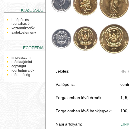
KÖZÖSSÉG
belépés és
regisztráció
közreműködők
sajtóközlemény
ECOPÉDIA
impresszum
médiaajánlat
copyright
jogi tudnivalók
Jelölés:
RF,
elérhetőség
Váltópénz:
cent
Forgalomban lévő érmék:
1, 5
Forgalomban lévő bankjegyek:
100,
Napi árfolyam:
LIN