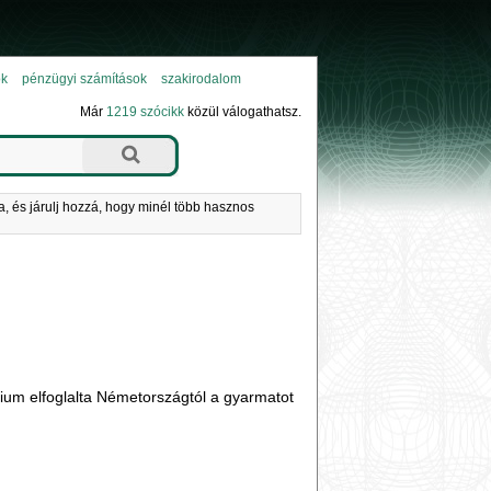
ok
pénzügyi számítások
szakirodalom
Már
1219 szócikk
közül válogathatsz.
a, és járulj hozzá, hogy minél több hasznos
ium elfoglalta Németországtól a gyarmatot