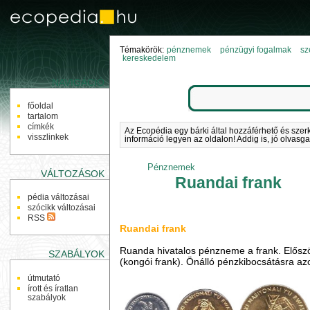
Témakörök:
pénznemek
pénzügyi fogalmak
sz
kereskedelem
NAVIGÁCIÓ
főoldal
tartalom
címkék
Az Ecopédia egy bárki által hozzáférhető és szer
visszlinkek
információ legyen az oldalon! Addig is, jó olvasga
Pénznemek
VÁLTOZÁSOK
Ruandai frank
pédia változásai
szócikk változásai
RSS
Ruandai frank
Ruanda hivatalos pénzneme a frank. Előszö
SZABÁLYOK
(kongói frank). Önálló pénzkibocsátásra az
útmutató
írott és íratlan
szabályok