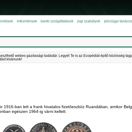
emélyek
intézmények
banki szolgáltatások
jogi szabályok
pénzügyi tanács
keszthető webes gazdasági tudástár. Legyél Te is az Ecopédiát építő közösség tagj
tást kívánunk!
r 1916-ban lett a frank hivatalos fizetőeszköz Ruandában, amikor Belg
onban egészen 1964-ig várni kellett.