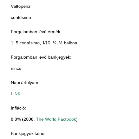
Váltópénz:
centésimo
Forgalomban lévő érmék:
1, 5 centésimo, 1⁄10, ¼, ½ balboa
Forgalomban lévő bankjegyek:
nincs
Napi árfolyam:
LINK
Infláció:
8,8% (2008.
The World Factbook
)
Bankjegyek képei: