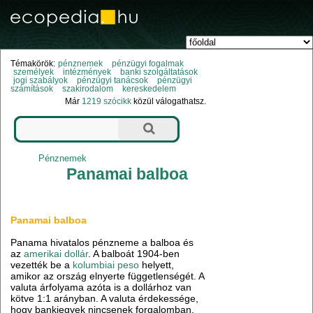
Témakörök:
pénznemek
pénzügyi fogalmak
személyek
intézmények
banki szolgáltatások
jogi szabályok
pénzügyi tanácsok
pénzügyi
számítások
szakirodalom
kereskedelem
Már
1219 szócikk
közül válogathatsz.
Pénznemek
Panamai balboa
Panamai balboa
Panama hivatalos pénzneme a balboa és
az
amerikai dollár
. A balboát 1904-ben
vezették be a
kolumbiai peso
helyett,
amikor az ország elnyerte függetlenségét. A
valuta árfolyama azóta is a dollárhoz van
kötve 1:1 arányban. A valuta érdekessége,
hogy bankjegyek nincsenek forgalomban,