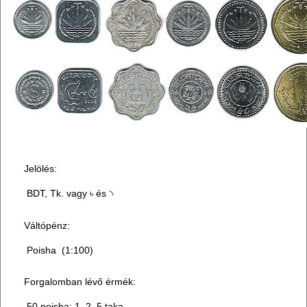
Jelölés:
BDT, Tk. vagy ৳ és ৲
Váltópénz:
Poisha (1:100)
Forgalomban lévő érmék:
50 poisha; 1, 2, 5 taka