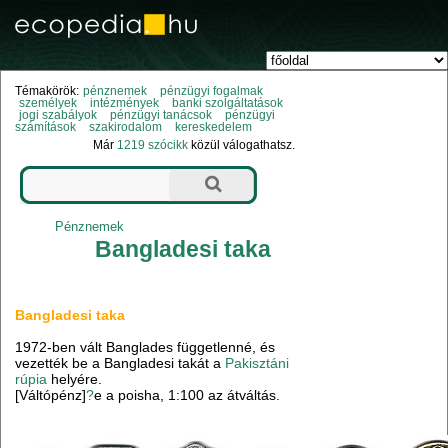
Témakörök:
pénznemek
pénzügyi fogalmak
személyek
intézmények
banki szolgáltatások
jogi szabályok
pénzügyi tanácsok
pénzügyi
számítások
szakirodalom
kereskedelem
Már
1219 szócikk
közül válogathatsz.
Pénznemek
Bangladesi taka
Bangladesi taka
1972-ben vált Banglades függetlenné, és
vezették be a Bangladesi takát a
Pakisztáni
rúpia
helyére.
[Váltópénz]
?
e a poisha, 1:100 az átváltás.