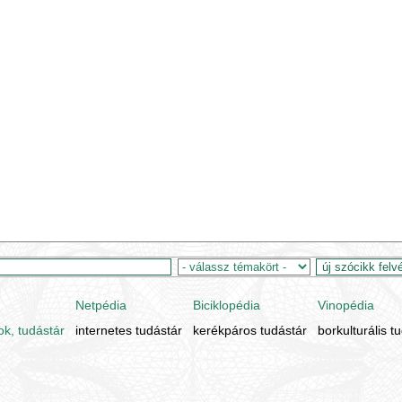
Netpédia
Biciklopédia
Vinopédia
ok, tudástár
internetes tudástár
kerékpáros tudástár
borkulturális t