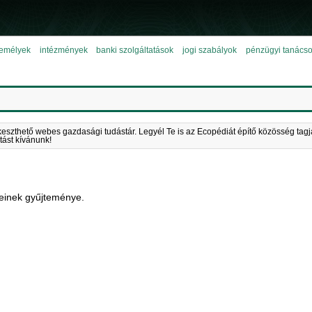
emélyek
intézmények
banki szolgáltatások
jogi szabályok
pénzügyi tanács
keszthető webes gazdasági tudástár. Legyél Te is az Ecopédiát építő közösség tagj
tást kívánunk!
einek gyűjteménye.