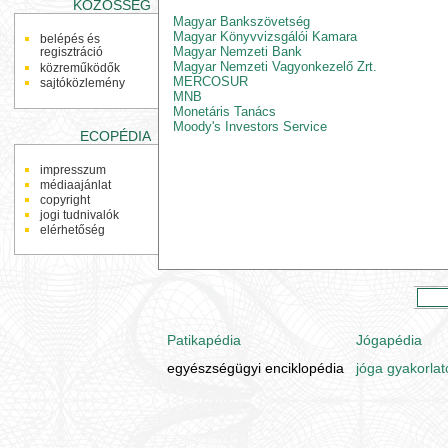
KÖZÖSSÉG
Magyar Bankszövetség
Magyar Könyvvizsgálói Kamara
belépés és
Magyar Nemzeti Bank
regisztráció
Magyar Nemzeti Vagyonkezelő Zrt.
közreműködők
MERCOSUR
sajtóközlemény
MNB
Monetáris Tanács
Moody's Investors Service
ECOPÉDIA
impresszum
médiaajánlat
copyright
jogi tudnivalók
elérhetőség
Patikapédia
Jógapédia
egyészségügyi enciklopédia
jóga gyakorlat