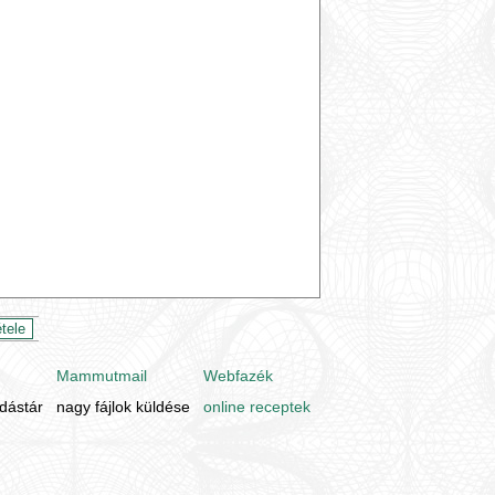
Mammutmail
Webfazék
udástár
nagy fájlok küldése
online receptek