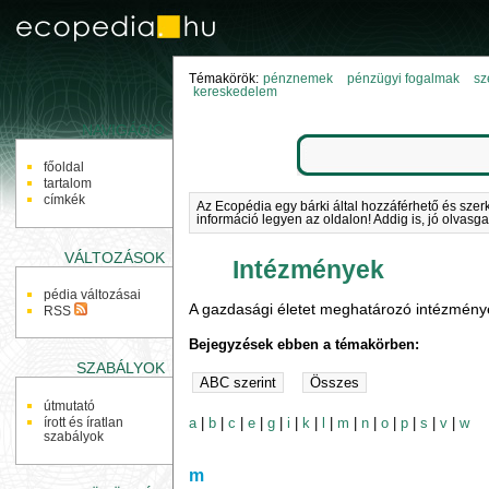
Témakörök:
pénznemek
pénzügyi fogalmak
sz
kereskedelem
NAVIGÁCIÓ
főoldal
tartalom
címkék
Az Ecopédia egy bárki által hozzáférhető és szer
információ legyen az oldalon! Addig is, jó olvasga
VÁLTOZÁSOK
Intézmények
pédia változásai
A gazdasági életet meghatározó intézmény
RSS
Bejegyzések ebben a témakörben:
SZABÁLYOK
útmutató
a
|
b
|
c
|
e
|
g
|
i
|
k
|
l
|
m
|
n
|
o
|
p
|
s
|
v
|
w
írott és íratlan
szabályok
m