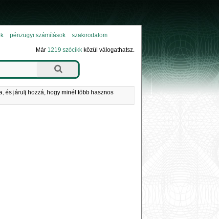
ok
pénzügyi számítások
szakirodalom
Már
1219 szócikk
közül válogathatsz.
a, és járulj hozzá, hogy minél több hasznos