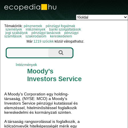
Témakörök:
pénznemek
pénzügyi fogalmak
személyek
intézmények
banki szolgáltatások
jogi szabályok
pénzügyi tanácsok
pénzügyi
számítások
szakirodalom
kereskedelem
Már
1219 szócikk
közül válogathatsz.
Intézmények
Moody's
Investors Service
A Moody's Corporation egy holding-
társaság, (NYSE: MCO) a Moody's
Investors Service pénzügyi kutatással és
elemzéssel, hitelminősítéssel foglalkozik
kereskedelmi és kormányzati szinten.
A társaság rangsorolással is foglalkozik, a
kölcsönvevők hitelképességét mérik egy