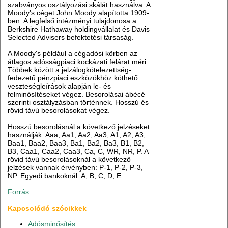
szabványos osztályozási skálát használva. A
Moody's céget John Moody alapította 1909-
ben. A legfelső intézményi tulajdonosa a
Berkshire Hathaway holdingvállalat és Davis
Selected Advisers befektetési társaság.
A Moody's például a cégadósi körben az
átlagos adósságpiaci kockázati felárat méri.
Többek között a jelzálogkötelezettség-
fedezetű pénzpiaci eszközökhöz köthető
veszteségleírások alapján le- és
felminősítéseket végez. Besorolásai ábécé
szerinti osztályzásban történnek. Hosszú és
rövid távú besorolásokat végez.
Hosszú besorolásnál a következő jelzéseket
használják: Aaa, Aa1, Aa2, Aa3, A1, A2, A3,
Baa1, Baa2, Baa3, Ba1, Ba2, Ba3, B1, B2,
B3, Caa1, Caa2, Caa3, Ca, C, WR, NR, P. A
rövid távú besorolásoknál a következő
jelzések vannak érvényben: P-1, P-2, P-3,
NP. Egyedi bankoknál: A, B, C, D, E.
Forrás
Kapcsolódó szócikkek
Adósminősítés