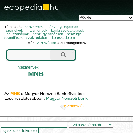
Témakörök:
pénznemek
pénzügyi fogalmak
személyek
intézmények
banki szolgáltatások
jogi szabályok
pénzügyi tanácsok
pénzügyi
számítások
szakirodalom
kereskedelem
Már
1219 szócikk
közül válogathatsz.
Intézmények
MNB
Az
MNB
a Magyar Nemzeti Bank rövidítése.
Lásd részletesebben:
Magyar Nemzeti Bank
szerkesztés