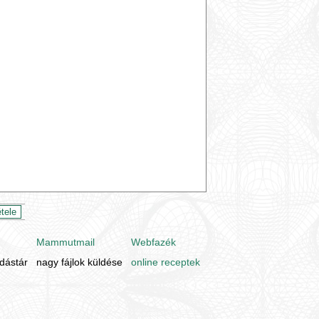
Mammutmail
Webfazék
udástár
nagy fájlok küldése
online receptek