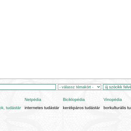
Netpédia
Biciklopédia
Vinopédia
ok, tudástár
internetes tudástár
kerékpáros tudástár
borkulturális t