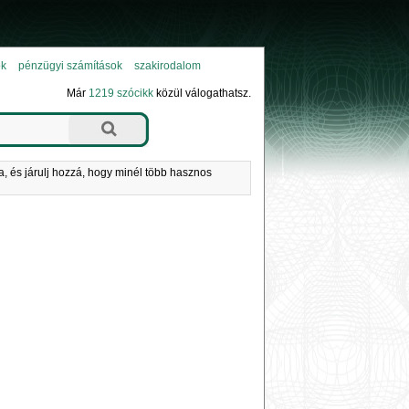
ok
pénzügyi számítások
szakirodalom
Már
1219 szócikk
közül válogathatsz.
a, és járulj hozzá, hogy minél több hasznos