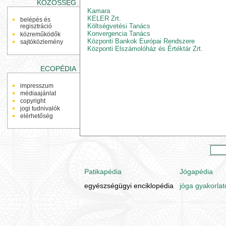
KÖZÖSSÉG
Kamara
KELER Zrt.
belépés és
Költségvetési Tanács
regisztráció
Konvergencia Tanács
közreműködők
Központi Bankok Európai Rendszere
sajtóközlemény
Központi Elszámolóház és Értéktár Zrt.
ECOPÉDIA
impresszum
médiaajánlat
copyright
jogi tudnivalók
elérhetőség
Patikapédia
Jógapédia
egyészségügyi enciklopédia
jóga gyakorlat