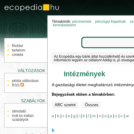
Témakörök:
pénznemek
pénzügyi fogalmak
sz
kereskedelem
NAVIGÁCIÓ
főoldal
tartalom
címkék
Az Ecopédia egy bárki által hozzáférhető és szer
információ legyen az oldalon! Addig is, jó olvasga
VÁLTOZÁSOK
Intézmények
pédia változásai
A gazdasági életet meghatározó intézmény
RSS
Bejegyzések ebben a témakörben:
SZABÁLYOK
útmutató
a
|
b
|
c
|
e
|
g
|
i
|
k
|
l
|
m
|
n
|
o
|
p
|
s
|
v
|
w
írott és íratlan
szabályok
k