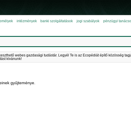
emélyek
intézmények
banki szolgáltatások
jogi szabályok
pénzügyi tanács
keszthető webes gazdasági tudástár. Legyél Te is az Ecopédiát építő közösség tagj
tást kívánunk!
einek gyűjteménye.