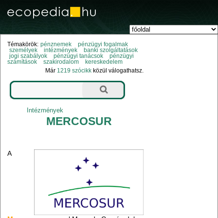
Témakörök:
pénznemek
pénzügyi fogalmak
személyek
intézmények
banki szolgáltatások
jogi szabályok
pénzügyi tanácsok
pénzügyi
számítások
szakirodalom
kereskedelem
Már
1219 szócikk
közül válogathatsz.
Intézmények
MERCOSUR
A