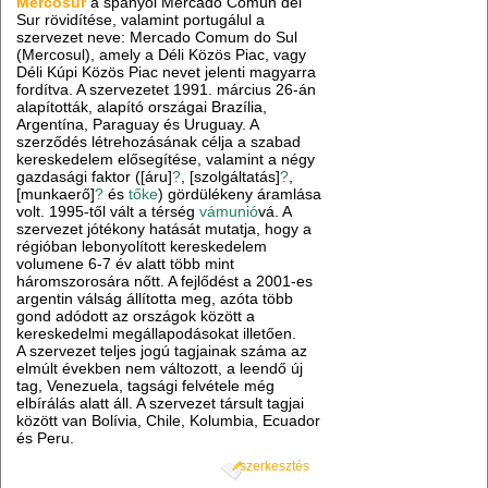
Mercosur
a spanyol Mercado Común del
Sur rövidítése, valamint portugálul a
szervezet neve: Mercado Comum do Sul
(Mercosul), amely a Déli Közös Piac, vagy
Déli Kúpi Közös Piac nevet jelenti magyarra
fordítva. A szervezetet 1991. március 26-án
alapították, alapító országai Brazília,
Argentína, Paraguay és Uruguay. A
szerződés létrehozásának célja a szabad
kereskedelem elősegítése, valamint a négy
gazdasági faktor ([áru]
?
, [szolgáltatás]
?
,
[munkaerő]
?
és
tőke
) gördülékeny áramlása
volt. 1995-től vált a térség
vámunió
vá. A
szervezet jótékony hatását mutatja, hogy a
régióban lebonyolított kereskedelem
volumene 6-7 év alatt több mint
háromszorosára nőtt. A fejlődést a 2001-es
argentin válság állította meg, azóta több
gond adódott az országok között a
kereskedelmi megállapodásokat illetően.
A szervezet teljes jogú tagjainak száma az
elmúlt években nem változott, a leendő új
tag, Venezuela, tagsági felvétele még
elbírálás alatt áll. A szervezet társult tagjai
között van Bolívia, Chile, Kolumbia, Ecuador
és Peru.
szerkesztés