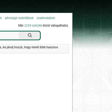
ok
pénzügyi számítások
szakirodalom
Már
1219 szócikk
közül válogathatsz.
a, és járulj hozzá, hogy minél több hasznos