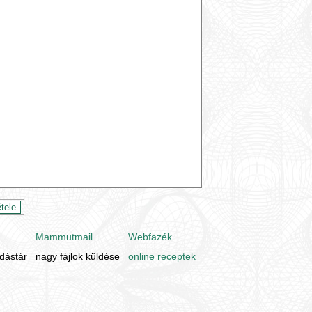
Mammutmail
Webfazék
udástár
nagy fájlok küldése
online receptek