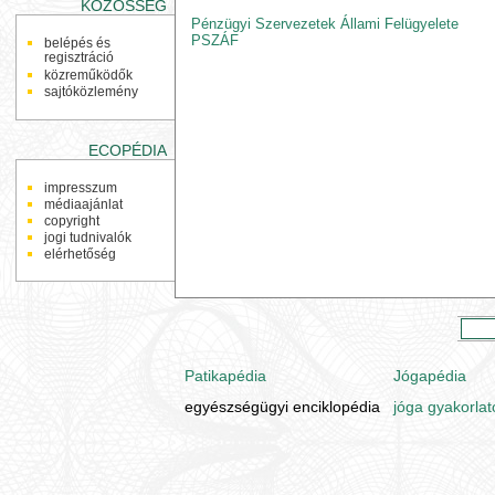
KÖZÖSSÉG
Pénzügyi Szervezetek Állami Felügyelete
PSZÁF
belépés és
regisztráció
közreműködők
sajtóközlemény
ECOPÉDIA
impresszum
médiaajánlat
copyright
jogi tudnivalók
elérhetőség
Patikapédia
Jógapédia
egyészségügyi enciklopédia
jóga gyakorlat