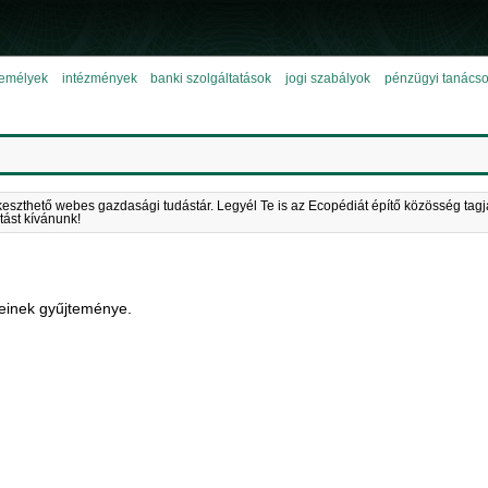
emélyek
intézmények
banki szolgáltatások
jogi szabályok
pénzügyi tanács
keszthető webes gazdasági tudástár. Legyél Te is az Ecopédiát építő közösség tagj
tást kívánunk!
einek gyűjteménye.