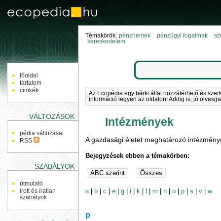
Témakörök:
pénznemek
pénzügyi fogalmak
sz
kereskedelem
NAVIGÁCIÓ
főoldal
tartalom
címkék
Az Ecopédia egy bárki által hozzáférhető és szer
információ legyen az oldalon! Addig is, jó olvasga
VÁLTOZÁSOK
Intézmények
pédia változásai
A gazdasági életet meghatározó intézmény
RSS
Bejegyzések ebben a témakörben:
SZABÁLYOK
útmutató
a
|
b
|
c
|
e
|
g
|
i
|
k
|
l
|
m
|
n
|
o
|
p
|
s
|
v
|
w
írott és íratlan
szabályok
p