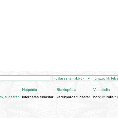
Netpédia
Biciklopédia
Vinopédia
ok, tudástár
internetes tudástár
kerékpáros tudástár
borkulturális t