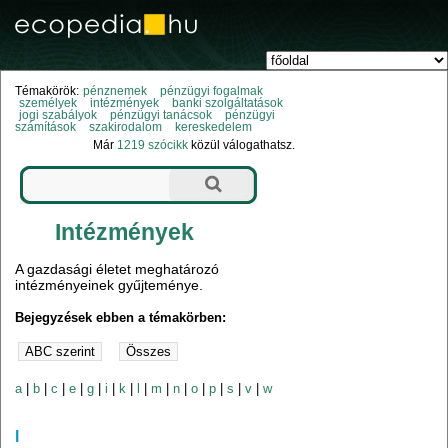
Témakörök:
pénznemek
pénzügyi fogalmak
személyek
intézmények
banki szolgáltatások
jogi szabályok
pénzügyi tanácsok
pénzügyi
számítások
szakirodalom
kereskedelem
Már
1219 szócikk
közül válogathatsz.
Intézmények
A gazdasági életet meghatározó
intézményeinek gyűjteménye.
Bejegyzések ebben a témakörben:
a
|
b
|
c
|
e
|
g
|
i
|
k
|
l
|
m
|
n
|
o
|
p
|
s
|
v
|
w
l