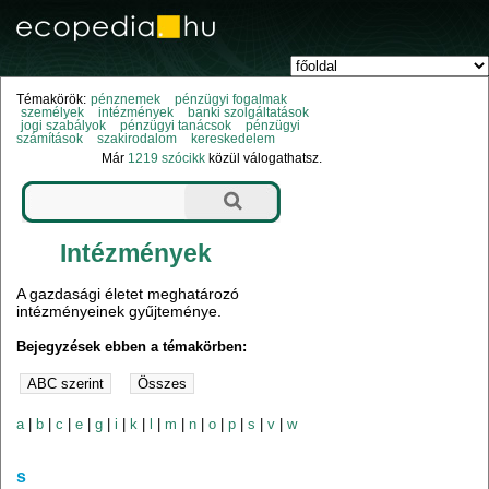
Témakörök:
pénznemek
pénzügyi fogalmak
személyek
intézmények
banki szolgáltatások
jogi szabályok
pénzügyi tanácsok
pénzügyi
számítások
szakirodalom
kereskedelem
Már
1219 szócikk
közül válogathatsz.
Intézmények
A gazdasági életet meghatározó
intézményeinek gyűjteménye.
Bejegyzések ebben a témakörben:
a
|
b
|
c
|
e
|
g
|
i
|
k
|
l
|
m
|
n
|
o
|
p
|
s
|
v
|
w
s