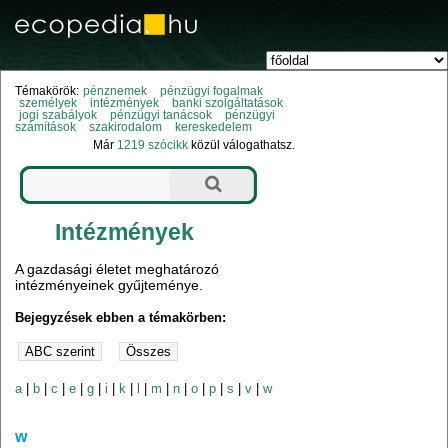
Témakörök:
pénznemek
pénzügyi fogalmak
személyek
intézmények
banki szolgáltatások
jogi szabályok
pénzügyi tanácsok
pénzügyi
számítások
szakirodalom
kereskedelem
Már
1219 szócikk
közül válogathatsz.
Intézmények
A gazdasági életet meghatározó
intézményeinek gyűjteménye.
Bejegyzések ebben a témakörben:
a
|
b
|
c
|
e
|
g
|
i
|
k
|
l
|
m
|
n
|
o
|
p
|
s
|
v
|
w
w