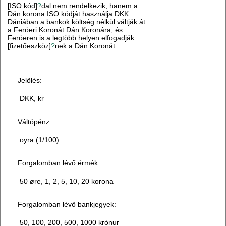
[ISO kód]
?
dal nem rendelkezik, hanem a
Dán korona ISO kódját használja:DKK.
Dániában a bankok költség nélkül váltják át
a Feröeri Koronát Dán Koronára, és
Feröeren is a legtöbb helyen elfogadják
[fizetőeszköz]
?
nek a Dán Koronát.
Jelölés:
DKK, kr
Váltópénz:
oyra (1/100)
Forgalomban lévő érmék:
50 øre, 1, 2, 5, 10, 20 korona
Forgalomban lévő bankjegyek:
50, 100, 200, 500, 1000 krónur