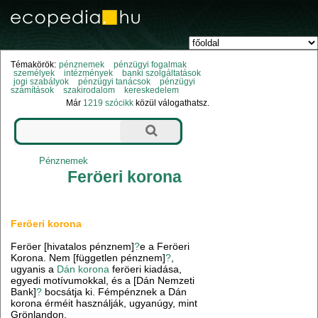
Témakörök:
pénznemek
pénzügyi fogalmak
személyek
intézmények
banki szolgáltatások
jogi szabályok
pénzügyi tanácsok
pénzügyi
számítások
szakirodalom
kereskedelem
Már
1219 szócikk
közül válogathatsz.
Pénznemek
Feröeri korona
Feröeri korona
Feröer [hivatalos pénznem]
?
e a Feröeri
Korona. Nem [független pénznem]
?
,
ugyanis a
Dán korona
feröeri kiadása,
egyedi motívumokkal, és a [Dán Nemzeti
Bank]
?
bocsátja ki. Fémpénznek a Dán
korona érméit használják, ugyanúgy, mint
Grönlandon.